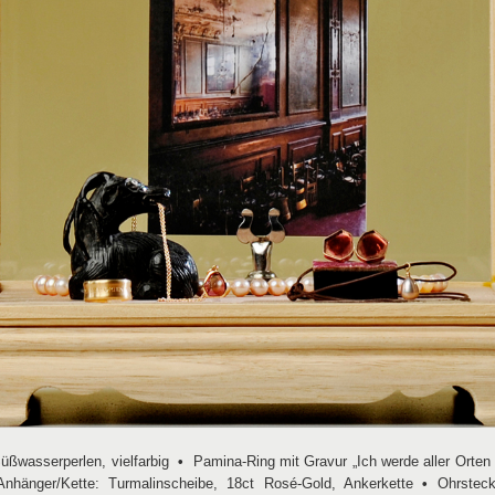
Süßwasserperlen, vielfarbig
•
Pamina-Ring mit Gravur „Ich werde aller Orten 
hänger/Kette: Turmalinscheibe, 18ct Rosé-Gold, Ankerkette
•
Ohrstecke