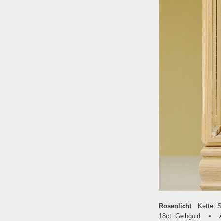
Rosenlicht
Kette: 
18ct Gelbgold
•
An